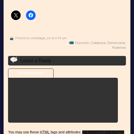
Comparte esto:
Posted by
crossique_cn
at 6:44 pm
Eiquetado:
Catalunya
,
Democracia
,
Podemos
Leave a Reply
Tu comentario
You may use these
HTML
tags and attributes:
<a href="" title="">