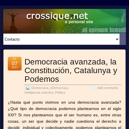
crossique.net
A PERSONAL SITE
Dic
Democracia avanzada, la
07
2017
Constitución, Catalunya y
Podemos
Democracia
,
eDemocracy
,
Add comments
Inteligencia colectiva
,
Política
¿Hasta qué punto vivimos en una democracia avanzada?
¿Qué tipo de democracia podemos plantearnos en el siglo
XXI? Si nos planteamos que el ser humano es, entre otras
cosas, un ser que decide y nadie cuestiona el derecho a
decidir, individual y colectivamente, podemos plantearnos el