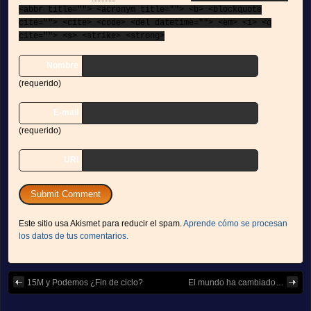
<abbr title=""> <acronym title=""> <b> <blockquote
cite=""> <cite> <code> <del datetime=""> <em> <i> <q
cite=""> <s> <strike> <strong>
Nombre
(requerido)
E-mail
(requerido)
URI
Este sitio usa Akismet para reducir el spam.
Aprende cómo se procesan
los datos de tus comentarios.
15M y Podemos ¿Fin de ciclo?
El mundo ha cambiado…