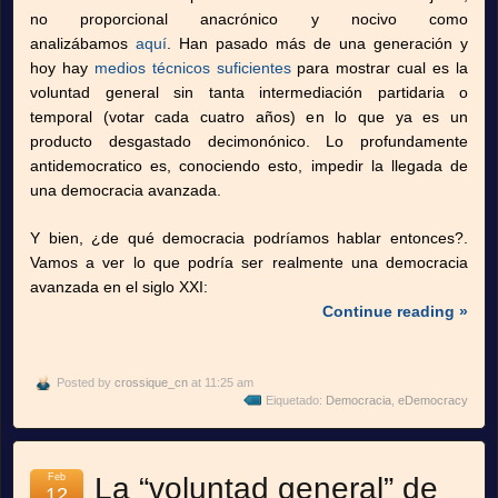
no proporcional anacrónico y nocivo como
analizábamos
aquí
. Han pasado más de una generación y
hoy hay
medios técnicos suficientes
para mostrar cual es la
voluntad general sin tanta intermediación partidaria o
temporal (votar cada cuatro años) en lo que ya es un
producto desgastado decimonónico. Lo profundamente
antidemocratico es, conociendo esto, impedir la llegada de
una democracia avanzada.
Y bien, ¿de qué democracia podríamos hablar entonces?.
Vamos a ver lo que podría ser realmente una democracia
avanzada en el siglo XXI:
Continue reading »
Posted by
crossique_cn
at 11:25 am
Eiquetado:
Democracia
,
eDemocracy
Feb
La “voluntad general” de
12