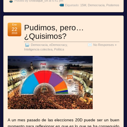
Posted by
crossique_cn
at 6:41 pm
Eiquetado:
15M
,
Democracia
,
Podemos
Ene
Pudimos, pero…
22
2016
¿Quisimos?
Democracia
,
eDemocracy
,
No Responses »
Inteligencia colectiva
,
Política
A un mes pasado de las elecciones 20D puede ser un buen
momento para reflexionar en que es lo que se ha conseguido