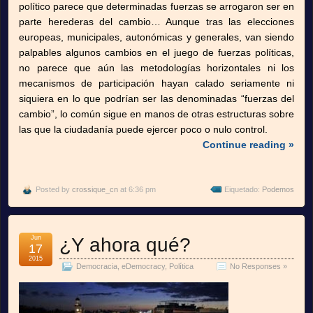
político parece que determinadas fuerzas se arrogaron ser en
parte herederas del cambio… Aunque tras las elecciones
europeas, municipales, autonómicas y generales, van siendo
palpables algunos cambios en el juego de fuerzas políticas,
no parece que aún las metodologías horizontales ni los
mecanismos de participación hayan calado seriamente ni
siquiera en lo que podrían ser las denominadas “fuerzas del
cambio”, lo común sigue en manos de otras estructuras sobre
las que la ciudadanía puede ejercer poco o nulo control.
Continue reading »
Posted by
crossique_cn
at 6:36 pm
Eiquetado:
Podemos
Jun
¿Y ahora qué?
17
2015
Democracia
,
eDemocracy
,
Política
No Responses »