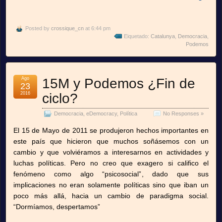
Posted by
crossique_cn
at 6:44 pm
Eiquetado:
Catalunya
,
Democracia
,
Podemos
Ago
15M y Podemos ¿Fin de
23
2016
ciclo?
Democracia
,
eDemocracy
,
Política
No Responses »
El 15 de Mayo de 2011 se produjeron hechos importantes en
este país que hicieron que muchos soñásemos con un
cambio y que volviéramos a interesarnos en actividades y
luchas políticas. Pero no creo que exagero si califico el
fenómeno como algo “psicosocial”, dado que sus
implicaciones no eran solamente políticas sino que iban un
poco más allá, hacia un cambio de paradigma social.
“Dormíamos, despertamos”