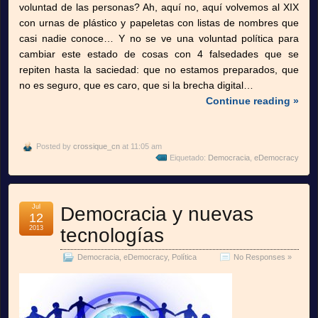
voluntad de las personas? Ah, aquí no, aquí volvemos al XIX
con urnas de plástico y papeletas con listas de nombres que
casi nadie conoce… Y no se ve una voluntad política para
cambiar este estado de cosas con 4 falsedades que se
repiten hasta la saciedad: que no estamos preparados, que
no es seguro, que es caro, que si la brecha digital…
Continue reading »
Posted by
crossique_cn
at 11:05 am
Eiquetado:
Democracia
,
eDemocracy
Jul
Democracia y nuevas
12
2013
tecnologías
Democracia
,
eDemocracy
,
Política
No Responses »