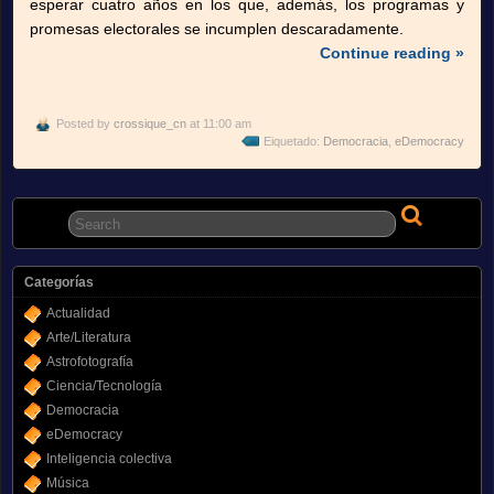
esperar cuatro años en los que, además, los programas y
promesas electorales se incumplen descaradamente.
Continue reading »
Posted by
crossique_cn
at 11:00 am
Eiquetado:
Democracia
,
eDemocracy
Categorías
Actualidad
Arte/Literatura
Astrofotografía
Ciencia/Tecnología
Democracia
eDemocracy
Inteligencia colectiva
Música