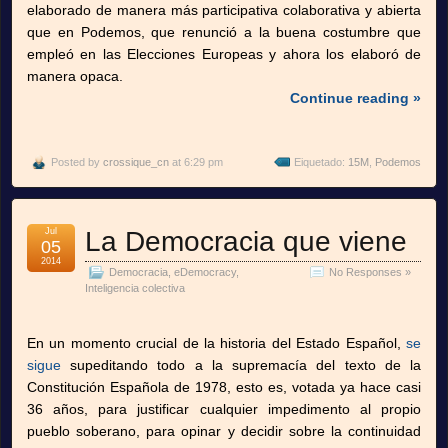
elaborado de manera más participativa colaborativa y abierta
que en Podemos, que renunció a la buena costumbre que
empleó en las Elecciones Europeas y ahora los elaboró de
manera opaca.
Continue reading »
Posted by
crossique_cn
at 6:29 pm
Eiquetado:
15M
,
Podemos
Jul
La Democracia que viene
05
2014
Democracia
,
eDemocracy
,
No Responses »
Inteligencia colectiva
En un momento crucial de la historia del Estado Español,
se
sigue
supeditando todo a la supremacía del texto de la
Constitución Española de 1978, esto es, votada ya hace casi
36 años, para justificar cualquier impedimento al propio
pueblo soberano, para opinar y decidir sobre la continuidad