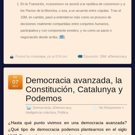
En la Transición, «consenso» se asoció a la «política de consenso» y a
los Pactos de la Moncloa, o sea, a un acuerdo entre cúpulas. Tras el
15M, en cambio, pasó a entenderse más como un proceso de
decisiones realmente compartidas entre conjuntos humanos,
participativa y con componente emotivo, y no como un pacto o
negociación desde arriba.
[
]
Posted by
crossique_cn
at 8:04 pm
Eiquetado:
15M. eDemocracy
Dic
Democracia avanzada, la
07
2017
Constitución, Catalunya y
Podemos
Democracia
,
eDemocracy
,
No Responses »
Inteligencia colectiva
,
Política
¿Hasta qué punto vivimos en una democracia avanzada?
¿Qué tipo de democracia podemos plantearnos en el siglo