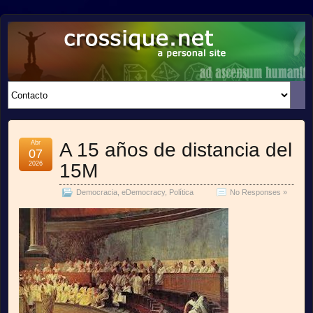
crossique.net
A PERSONAL SITE
Abr
A 15 años de distancia del
07
2026
15M
Democracia
,
eDemocracy
,
Política
No Responses »