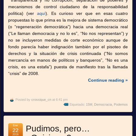
transparencia y no corrupción, separación de poderes y
mecanismos de control ciudadano de la responsabilidad
política) (ver
aquí
). Es curioso ver que en esas cuatro
propuestas lo que prima es la mejora de sistema democrático
(o “regeneración democrática”) hacia una democracia real
(“Le llaman democracia y no lo es”, “No nos representan”) y
no se incluyeron medidas de corte económico aunque de
fondo parecía haber indignación también por el pisoteo de
derechos y la situación de crisis continuada (“No somos
mercancía en manos de políticos y banqueros”, “No es una
crisis, es una estafa”) puesta de manifiesto tras la llamada
“crisis” de 2008.
Continue reading »
Posted by
crossique_cn
at 6:41 pm
Eiquetado:
15M
,
Democracia
,
Podemos
Ene
Pudimos, pero…
22
2016