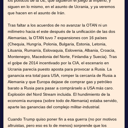
los políticos de la UE, que siguieron el juego al imperio, y
siguen en lo mismo, en el asunto de Ucrania, y ya veremos
que hacen en el asunto de Irán.
Tras faltar a los acuerdos de no avanzar la OTAN ni un
milímetro hacia el este después de la unificación de las dos
Alemanias, la OTAN tuvo 7 expansiones con 16 países
(Chequia, Hungría, Polonia, Bulgaria, Estonia, Letonia,
Lituania, Rumanía, Eslovaquia, Eslovenia, Albania, Croacia,
Montenegro, Macedonia del Norte, Finlandia y Suecia). Tras
el golpe de 2014 incentivado por la CIA, el escenario en
Ucrania parecía puesto aposta para provocar a Rusia. La
ganancia era total para USA, romper la cercanía de Rusia a
Alemania y que Europa dejase de comprar gas y petróleo
barato a Rusia para pasar a comprárselo a USA más caro.
Explosión del Nord Stream incluida. El hundimiento de la
economía europea (sobre todo de Alemania) estaba servido,
aparte las ganancias del complejo militar-industrial.
Cuando Trump quiso poner fin a esa guerra (no por motivos
altruistas, pero eso es lo de menos) sorprende que los