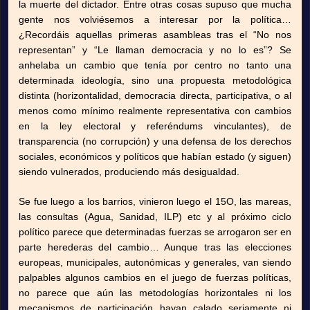
la muerte del dictador. Entre otras cosas supuso que mucha
gente nos volviésemos a interesar por la política…
¿Recordáis aquellas primeras asambleas tras el “No nos
representan” y “Le llaman democracia y no lo es”? Se
anhelaba un cambio que tenía por centro no tanto una
determinada ideología, sino una propuesta metodológica
distinta (horizontalidad, democracia directa, participativa, o al
menos como mínimo realmente representativa con cambios
en la ley electoral y referéndums vinculantes), de
transparencia (no corrupción) y una defensa de los derechos
sociales, económicos y políticos que habían estado (y siguen)
siendo vulnerados, produciendo más desigualdad.
Se fue luego a los barrios, vinieron luego el 15O, las mareas,
las consultas (Agua, Sanidad, ILP) etc y al próximo ciclo
político parece que determinadas fuerzas se arrogaron ser en
parte herederas del cambio… Aunque tras las elecciones
europeas, municipales, autonómicas y generales, van siendo
palpables algunos cambios en el juego de fuerzas políticas,
no parece que aún las metodologías horizontales ni los
mecanismos de participación hayan calado seriamente ni