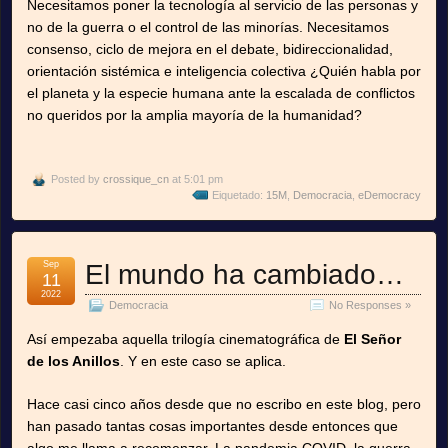
Necesitamos poner la tecnología al servicio de las personas y
no de la guerra o el control de las minorías. Necesitamos
consenso, ciclo de mejora en el debate, bidireccionalidad,
orientación sistémica e inteligencia colectiva ¿Quién habla por
el planeta y la especie humana ante la escalada de conflictos
no queridos por la amplia mayoría de la humanidad?
Posted by
crossique_cn
at 5:01 pm
Eiquetado:
15M
,
Democracia
,
eDemocracy
Sep
El mundo ha cambiado…
11
2022
Democracia
No Responses »
Así empezaba aquella trilogía cinematográfica de
El Señor
de los Anillos
. Y en este caso se aplica.
Hace casi cinco años desde que no escribo en este blog, pero
han pasado tantas cosas importantes desde entonces que