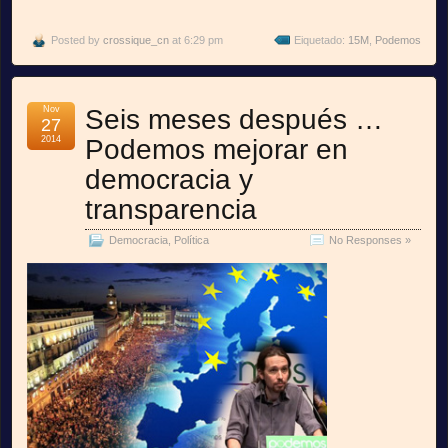
Posted by
crossique_cn
at 6:29 pm
Eiquetado:
15M
,
Podemos
Nov
Seis meses después …
27
2014
Podemos mejorar en
democracia y
transparencia
Democracia
,
Política
No Responses »