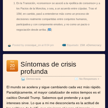
En la Transición, «consenso» se asoció a la «política de consenso» y a
los Pactos de la Moncloa, o sea, a un acuerdo entre cúpulas. Tras el
15M, en cambio, pasó a entenderse más como un proceso de
decisiones realmente compartidas entre conjuntos humanos,
participativa y con componente emotivo, y no como un pacto o
negociación desde arriba.
[
]
Posted by
crossique_cn
at 8:04 pm
Eiquetado:
15M. eDemocracy
Mar
Síntomas de crisis
20
2026
profunda
Democracia
No Responses »
El mundo se acelera y sigue cambiando cada vez más rápido.
Paradójicamente, el mayor catalizador de estos tiempos es el
caótico Donald Trump. Sabemos qué pretende y a qué
intereses sirve. Lo que a mi me desconcierta es la actitud de