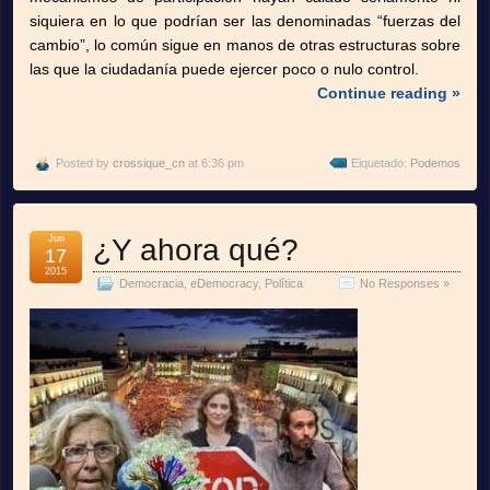
siquiera en lo que podrían ser las denominadas “fuerzas del
cambio”, lo común sigue en manos de otras estructuras sobre
las que la ciudadanía puede ejercer poco o nulo control.
Continue reading »
Posted by
crossique_cn
at 6:36 pm
Eiquetado:
Podemos
Jun
¿Y ahora qué?
17
2015
Democracia
,
eDemocracy
,
Política
No Responses »