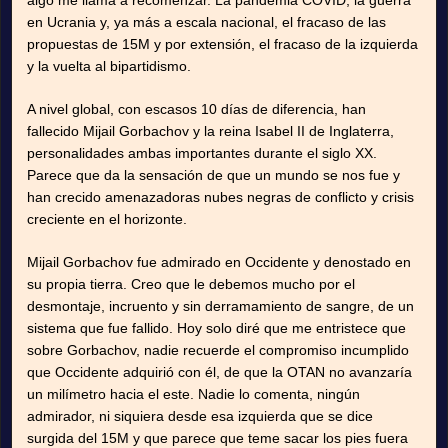
algo me llama a recomenzar. La pandemia COVID, la guerra
en Ucrania y, ya más a escala nacional, el fracaso de las
propuestas de 15M y por extensión, el fracaso de la izquierda
y la vuelta al bipartidismo.
A nivel global, con escasos 10 días de diferencia, han
fallecido Mijail Gorbachov y la reina Isabel II de Inglaterra,
personalidades ambas importantes durante el siglo XX.
Parece que da la sensación de que un mundo se nos fue y
han crecido amenazadoras nubes negras de conflicto y crisis
creciente en el horizonte.
Mijail Gorbachov fue admirado en Occidente y denostado en
su propia tierra. Creo que le debemos mucho por el
desmontaje, incruento y sin derramamiento de sangre, de un
sistema que fue fallido. Hoy solo diré que me entristece que
sobre Gorbachov, nadie recuerde el compromiso incumplido
que Occidente adquirió con él, de que la OTAN no avanzaría
un milímetro hacia el este. Nadie lo comenta, ningún
admirador, ni siquiera desde esa izquierda que se dice
surgida del 15M y que parece que teme sacar los pies fuera