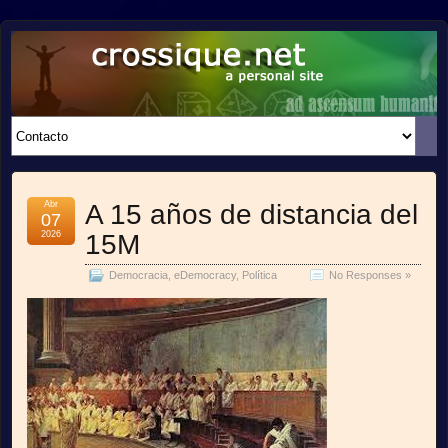
crossique.net
A PERSONAL SITE
Abr
A 15 años de distancia del
07
2026
15M
Democracia
,
eDemocracy
,
Política
No Responses »