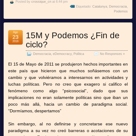
Posted by
crossique_cn
at 6:44 pm
Eiquetado:
Catalunya
,
Democracia
,
Podemos
Ago
15M y Podemos ¿Fin de
23
2016
ciclo?
Democracia
,
eDemocracy
,
Política
No Responses »
El 15 de Mayo de 2011 se produjeron hechos importantes en
este país que hicieron que muchos soñásemos con un
cambio y que volviéramos a interesarnos en actividades y
luchas políticas. Pero no creo que exagero si califico el
fenómeno como algo “psicosocial”, dado que sus
implicaciones no eran solamente políticas sino que iban un
poco más allá, hacia un cambio de paradigma social.
“Dormíamos, despertamos”
Sin embargo, al no definirse y concretarse ese nuevo
paradigma a su vez no creó barreras o acotaciones de su