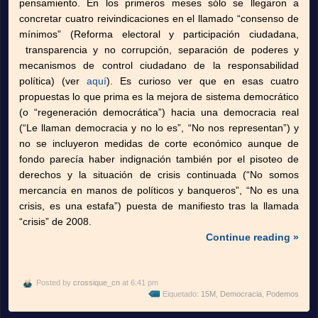
pensamiento. En los primeros meses sólo se llegaron a
concretar cuatro reivindicaciones en el llamado “consenso de
mínimos” (Reforma electoral y participación ciudadana,
transparencia y no corrupción, separación de poderes y
mecanismos de control ciudadano de la responsabilidad
política) (ver
aquí
). Es curioso ver que en esas cuatro
propuestas lo que prima es la mejora de sistema democrático
(o “regeneración democrática”) hacia una democracia real
(“Le llaman democracia y no lo es”, “No nos representan”) y
no se incluyeron medidas de corte económico aunque de
fondo parecía haber indignación también por el pisoteo de
derechos y la situación de crisis continuada (“No somos
mercancía en manos de políticos y banqueros”, “No es una
crisis, es una estafa”) puesta de manifiesto tras la llamada
“crisis” de 2008.
Continue reading »
Posted by
crossique_cn
at 6:41 pm
Eiquetado:
15M
,
Democracia
,
Podemos