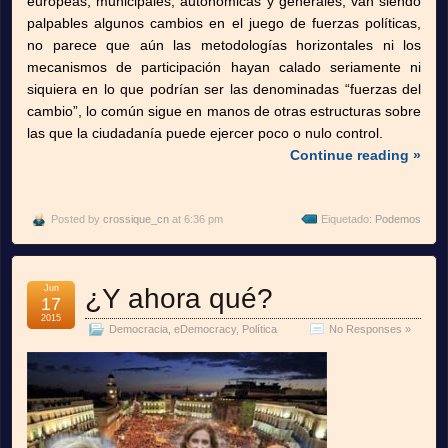
europeas, municipales, autonómicas y generales, van siendo
palpables algunos cambios en el juego de fuerzas políticas,
no parece que aún las metodologías horizontales ni los
mecanismos de participación hayan calado seriamente ni
siquiera en lo que podrían ser las denominadas “fuerzas del
cambio”, lo común sigue en manos de otras estructuras sobre
las que la ciudadanía puede ejercer poco o nulo control.
Continue reading »
Posted by
crossique_cn
at 6:36 pm
Eiquetado:
Podemos
Jun
¿Y ahora qué?
17
2015
Democracia
,
eDemocracy
,
Política
No Responses »