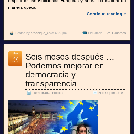
empleó en las Elecciones Europeas y ahora los elaboró de
manera opaca.
Continue reading »
Posted by
crossique_cn
at 6:29 pm
Eiquetado:
15M
,
Podemos
Nov
Seis meses después …
27
2014
Podemos mejorar en
democracia y
transparencia
Democracia
,
Política
No Responses »