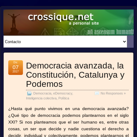
crossique.net
A PERSONAL SITE
Dic
Democracia avanzada, la
07
2017
Constitución, Catalunya y
Podemos
Democracia
,
eDemocracy
,
No Responses »
Inteligencia colectiva
,
Política
¿Hasta qué punto vivimos en una democracia avanzada?
¿Qué tipo de democracia podemos plantearnos en el siglo
XXI? Si nos planteamos que el ser humano es, entre otras
cosas, un ser que decide y nadie cuestiona el derecho a
decidir, individual y colectivamente, podemos plantearnos el