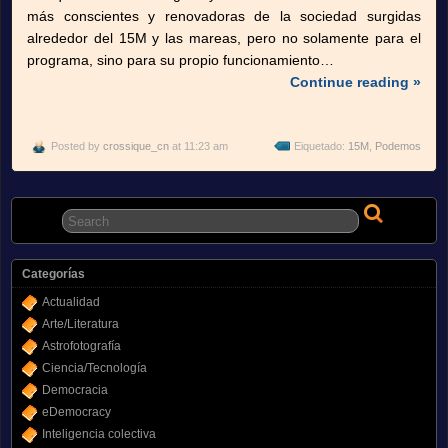
más conscientes y renovadoras de la sociedad surgidas
alrededor del 15M y las mareas, pero no solamente para el
programa, sino para su propio funcionamiento…
Continue reading »
Posted by
crossique_cn
at 11:23 am
Eiquetado:
15M
,
Podemos
Categorías
Actualidad
Arte/Literatura
Astrofotografía
Ciencia/Tecnología
Democracia
eDemocracy
Inteligencia colectiva