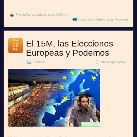
Posted by
crossique_cn
at 6:20 pm
Eiquetado:
Democracia
,
Podemos
May
El 15M, las Elecciones
28
2014
Europeas y Podemos
Política
No Responses »