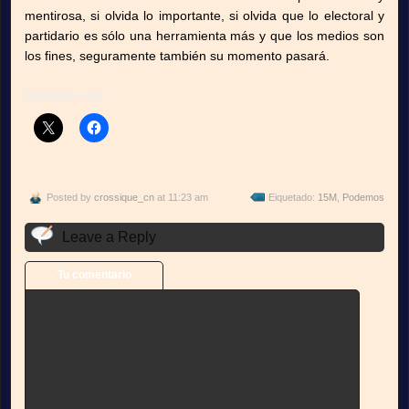
mentirosa, si olvida lo importante, si olvida que lo electoral y
partidario es sólo una herramienta más y que los medios son
los fines, seguramente también su momento pasará.
Comparte esto:
Posted by
crossique_cn
at 11:23 am
Eiquetado:
15M
,
Podemos
Leave a Reply
Tu comentario