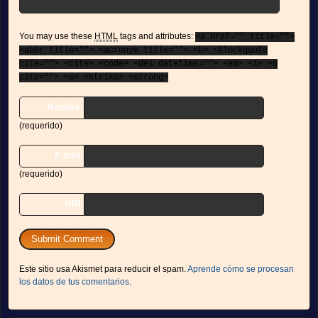
You may use these
HTML
tags and attributes:
<a href="" title="">
<abbr title=""> <acronym title=""> <b> <blockquote
cite=""> <cite> <code> <del datetime=""> <em> <i> <q
cite=""> <s> <strike> <strong>
Nombre
(requerido)
E-mail
(requerido)
URI
Este sitio usa Akismet para reducir el spam.
Aprende cómo se procesan
los datos de tus comentarios.