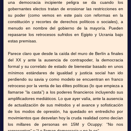
una democracia incipiente peligra se da cuando los
gobernantes electos tratan de erosionar las restricciones en
su poder (como vemos en este país con reformas en la
constitución y recortes de derechos políticos o sociales), a
menudo en nombre del gobierno de la mayoría. Pueden
repasarse los retrocesos sufridos en Egipto y Ucrania bajo
estas premisas.
Parece claro que desde la caída del muro de Berlín a finales
del XX y ante la ausencia de contrapoder, la democracia
formal y su correlato de estado de bienestar basado en unos
mínimos estándares de igualdad y justicia social han ido
perdiendo su savia y como modelo se encuentran en franco
retroceso por la venta de las élites políticas (lo que empieza a
llamarse “la casta”) a los poderes financieros incluyendo sus
amplificadores mediáticos. Lo que ayer valía, ante la ausencia
de actualización de sus métodos y el avance y sofisticación
de los modos de opresión, ha quedado en entredicho por
movimientos que desvelan hoy la cruda realidad como decían
los millares de personas en 15M y Ocuppy: “No nos
representan” y “Le llaman democracia y no lo es”.