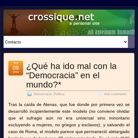
crossique.net
A PERSONAL SITE
Sep
¿Qué ha ido mal con la
09
2014
“Democracia” en el
mundo?*
Democracia
,
Política
Add comments
Tras la caída de Atenas, que fue donde por primera vez se
desarrolló incipientemente este modelo (no conviene olvidar
que el sufragio aún no era universal sino minoritario
excluyendo a mujeres, no griegos y esclavos), y salvando el
caso de Roma, el modelo parece que permaneció aletargado