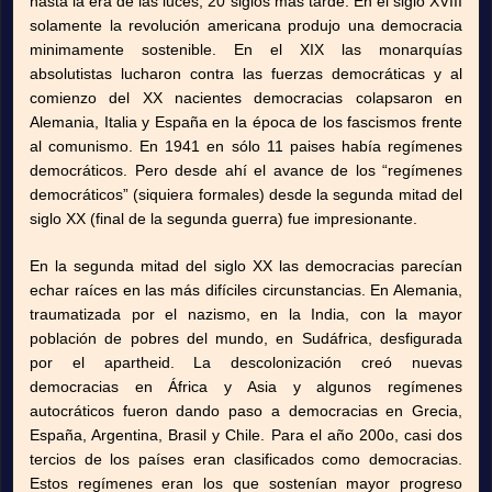
hasta la era de las luces, 20 siglos más tarde. En el siglo XVIII
solamente la revolución americana produjo una democracia
minimamente sostenible. En el XIX las monarquías
absolutistas lucharon contra las fuerzas democráticas y al
comienzo del XX nacientes democracias colapsaron en
Alemania, Italia y España en la época de los fascismos frente
al comunismo. En 1941 en sólo 11 paises había regímenes
democráticos. Pero desde ahí el avance de los “regímenes
democráticos” (siquiera formales) desde la segunda mitad del
siglo XX (final de la segunda guerra) fue impresionante.
En la segunda mitad del siglo XX las democracias parecían
echar raíces en las más difíciles circunstancias. En Alemania,
traumatizada por el nazismo, en la India, con la mayor
población de pobres del mundo, en Sudáfrica, desfigurada
por el apartheid. La descolonización creó nuevas
democracias en África y Asia y algunos regímenes
autocráticos fueron dando paso a democracias en Grecia,
España, Argentina, Brasil y Chile. Para el año 200o, casi dos
tercios de los países eran clasificados como democracias.
Estos regímenes eran los que sostenían mayor progreso