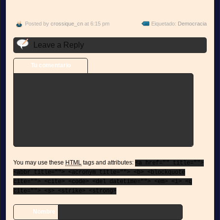
Posted by
crossique_cn
at 6:15 pm
Eiquetado:
Democracia
Leave a Reply
Tu comentario
You may use these
HTML
tags and attributes:
<a href="" title="">
<abbr title=""> <acronym title=""> <b> <blockquote
cite=""> <cite> <code> <del datetime=""> <em> <i> <q
cite=""> <s> <strike> <strong>
Nombre